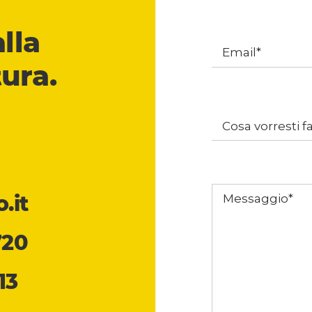
alla
ura.
.it
720
13