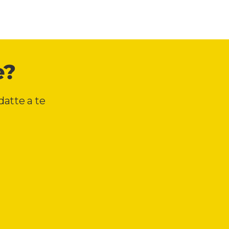
e?
adatte a te