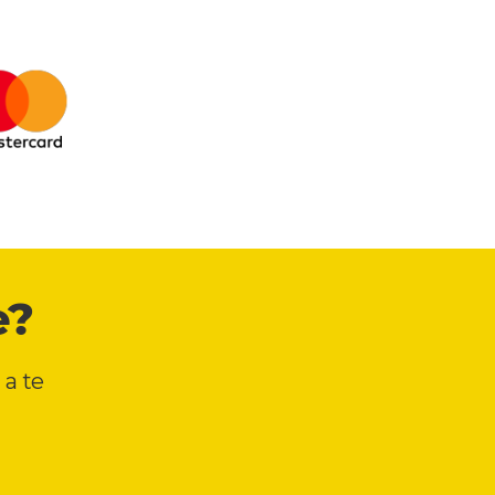
e?
 a te