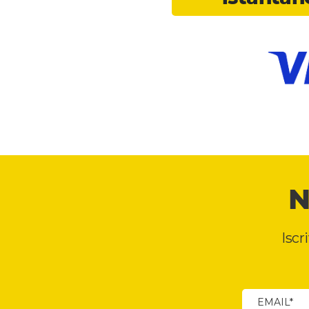
N
Iscr