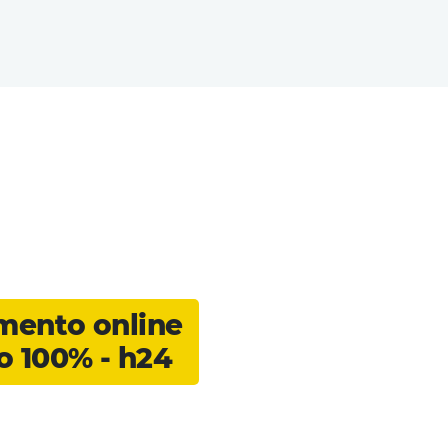
ento online
o 100% - h24