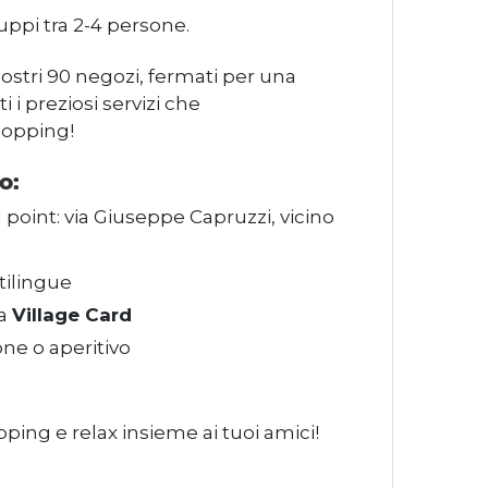
uppi tra 2-4 persone.
ostri 90 negozi, fermati per una
i i preziosi servizi che
hopping!
o:
point: via Giuseppe Capruzzi, vicino
tilingue
la
Village Card
one o aperitivo
pping e relax insieme ai tuoi amici!