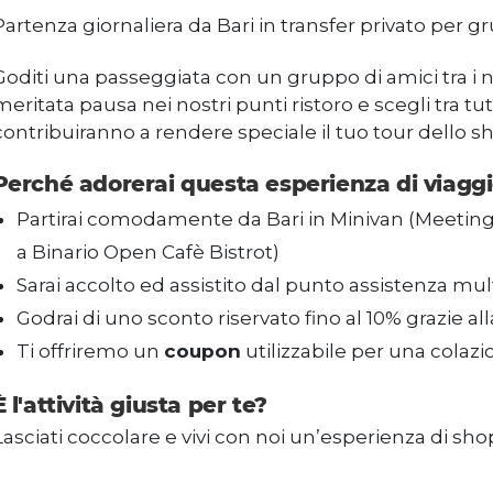
Partenza giornaliera da Bari in transfer privato per gr
Goditi una passeggiata con un gruppo di amici tra i n
meritata pausa nei nostri punti ristoro e scegli tra tutt
contribuiranno a rendere speciale il tuo tour dello s
Perché adorerai questa esperienza di viaggi
Partirai comodamente da Bari in Minivan (Meeting 
a Binario Open Cafè Bistrot)
Sarai accolto ed assistito dal punto assistenza mul
Godrai di uno sconto riservato fino al 10% grazie al
Ti offriremo un
coupon
utilizzabile per una colazi
È l'attività giusta per te?
Lasciati coccolare e vivi con noi un’esperienza di sho