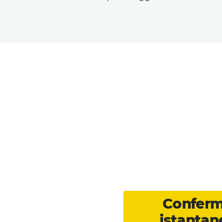
Confer
istantan