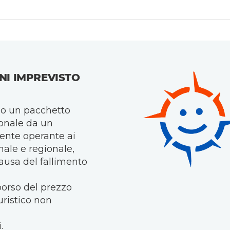
NI IMPREVISTO
do un pacchetto
zionale da un
ente operante ai
nale e regionale,
causa del fallimento
mborso del prezzo
uristico non
.