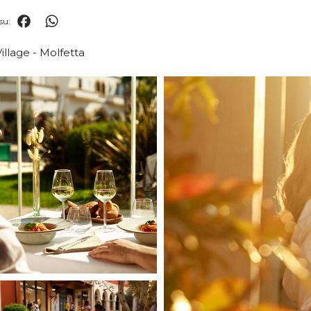
Facebook
WhatsApp
su:
illage - Molfetta