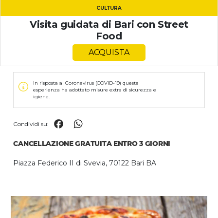
Salta
CULTURA
al
Visita guidata di Bari con Street
contenuto
Food
ACQUISTA
In risposta al Coronavirus (COVID-19) questa
esperienza ha adottato misure extra di sicurezza e
igiene.
Facebook
WhatsApp
Condividi su:
CANCELLAZIONE GRATUITA ENTRO 3 GIORNI
Piazza Federico II di Svevia, 70122 Bari BA