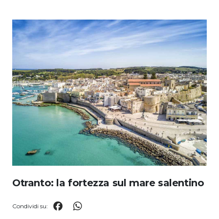
Salta
al
contenuto
Otranto: la fortezza sul mare salentino
Facebook
WhatsApp
Condividi su: