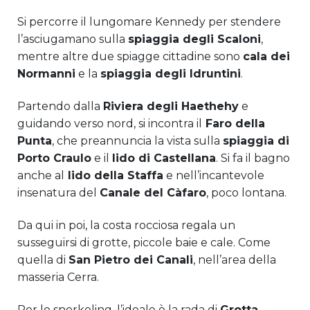
Si percorre il lungomare Kennedy per stendere
l’asciugamano sulla
spiaggia degli Scaloni
,
mentre altre due spiagge cittadine sono
cala dei
Normanni
e la
spiaggia degli Idruntini
.
Partendo dalla
Riviera degli Haethehy
e
guidando verso nord, si incontra il
Faro della
Punta
, che preannuncia la vista sulla
spiaggia di
Porto Craulo
e il
lido di Castellana
. Si fa il bagno
anche al
lido della Staffa
e nell’incantevole
insenatura del
Canale del Càfaro
, poco lontana.
Da qui in poi, la costa rocciosa regala un
susseguirsi di grotte, piccole baie e cale. Come
quella di
San Pietro dei Canali
, nell’area della
masseria Cerra.
Per lo snorkeling, l’ideale è la rada di
Grotta